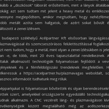
nkább a „diszkósok” táborát erősítettem, mint a lányok általába
okáig azt sem tudtam mit jelent a heavy metal és emléksz
ennyire meglepődtem, amikor megtudtam, hogy nehézféme
öbb metált azóta sem hallgatok, de azért sokat bővült 
áltozott a zenei ízlésem.
 budapesti székhelyű Acélpartner Kft elsősorban lángvágássa
lazmavágással és szemcseszórásos felülettisztítással foglalkozi
zt nem tudom, hogy a metál, mint olyan a zenei ízlésükben is jel
an -e, de több, mint 20 éves tapasztalattal rendelkeznek. 
ltaluk alkalmazott technológiák folyamatosan fejlődött a vev
gényeknek és a fémfeldolgozási trendeknek megfelelően. 
elkeressük a https://acelpartner.hu/plazmavagas weboldalt, s
asznos információt tudhatunk meg róluk.
épparkjukat is folyamatosan bővítették és olyan berendezések
ettek szert, amelyekkel országszerte egyedülálló technológiák
udnak alkalmazni. A CNC vezérelt láng- és plazmavágáson kív
evékenységeik között megtalálható még az acélszerkez