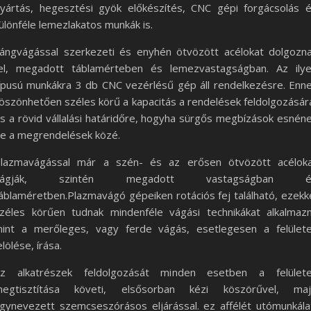
yártás, hegesztési gyök előkészítés, CNC gépi forgácsolás 
ülönféle lemezlakatos munkák is.
ángvágással szerkezeti és enyhén ötvözött acélokat dolgozn
el, megadott táblamérteben és lemezvastagságban. Az ily
ípusú munkákra 3 db CNC vezérlésű gép áll rendelkezésre. Enn
öszönhetően széles körű a kapacitás a rendelések feldolgozásár
s a rövid vállalási határidőre, hogyha sürgős megbízások esnén
e a megrendelések közé.
lazmavágással már a szén- és az erősen ötvözött acélok
vágják, szintén megadott vastagságban é
áblaméretben.Plazmavágó gépeiken rotációs fej található, ezekk
zéles körűen tudnak mindenféle vágási technikákat alkalmazn
int a merőleges, vagy ferde vágás, esetlegesen a felület
elölése, írása.
z alkatrészek feldolgozását minden esetben a felület
egtisztítása követi, elsősorban kézi köszörűvel, ma
gynevezett szemcseszórásos eljárással. ez affélét utómunkála