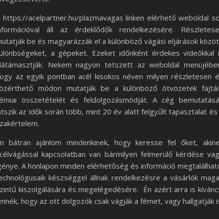
 https://acelpartner.hu/plazmavagas linken elérhető weboldal s
nformációval áll az érdeklődők rendelkezésére. Részletes
utatják be és magyarázzák el a különböző vágási eljárások közöt
ülönbségeket, a gépeket. Ezeket időnként érdekes videókkal 
látámasztják. Nekem nagyon tetszett az weboldal menüjébe
ogy az egyik pontban acél kisokos néven milyen részletesen 
özérthető módon mutatják be a különböző ötvözetek fajtái
émiai összetételét és feldolgozásmódját. A cég bemutatás
átszik az idők során több, mint 20 év alatt felgyűlt tapasztalat és
zakértelem.
n bátran ajánlom mindenkinek, hogy keresse fel őket, akin
célvágással kapcsolatban van bármilyen felmerülő kérdése va
génye. A honlapon minden elérhetőség és információ megtalálhat
echnológusaik készséggel állnak rendelkezésre a vásárlók mag
zintű kiszolgálására és megelégedésére. Én azért arra is kívánc
ennék, hogy az ott dolgozók csak vágják a fémet, vagy hallgatják i