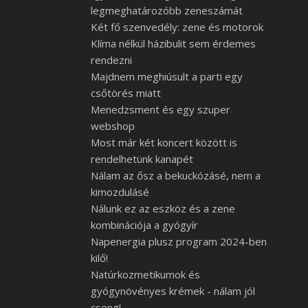
legmeghatározóbb zeneszámát
Két fő szenvedély: zene és motorok
Klíma nélkül házibulit sem érdemes
rendezni
Majdnem meghiúsult a parti egy
csőtörés miatt
Menedzsment és egy szuper
webshop
Most már két koncert között is
rendelhetünk kanapét
Nálam az ősz a bekuckózásé, nem a
kimozdulásé
Nálunk ez az eszköz és a zene
kombinációja a gyógyír
Napenergia plusz program 2024-ben
kilő!
Natúrkozmetikumok és
gyógynövényes krémek - nálam jól
cseng!