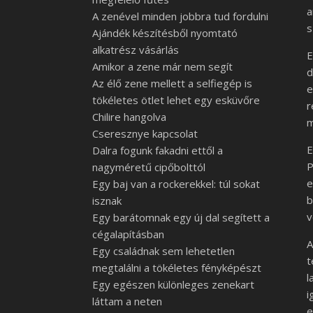
a
A zenével minden jobbra tud fordulni
s
Ajándék készítésből nyomtató
alkatrész vásárlás
E
Amikor a zene már nem segít
d
Az élő zene mellett a selfiegép is
e
tökéletes ötlet lehet egy esküvőre
r
Chilire hangolva
m
Cseresznye kapcsolat
E
Dalra fogunk fakadni ettől a
P
nagyméretű cipőbolttól
e
Egy baj van a rockerekkel: túl sokat
b
isznak
v
Egy barátomnak egy új dal segített a
cégalapításban
A
Egy családnak sem lehetetlen
t
megtalálni a tökéletes fényképészt
l
Egy egészen különleges zenekart
i
láttam a neten
e