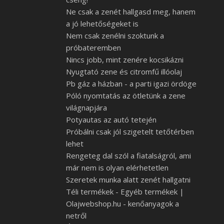
Ne csak a zenét hallgasd meg, hanem
a jó lehetőségeket is
Nem csak zenélni szoktunk a
próbateremben
Nincs jobb, mint zenére kocsikázni
Nyugtató zene és citromfű illóolaj
Pb gáz a házban - a parti igazi ördöge
Póló nyomtatás az ötletünk a zene
világnapjára
Potyautas az autó tetején
Próbálni csak jól szigetelt tetőtérben
lehet
Rengeteg dal szól a fiatalságról, ami
már nem is olyan elérhetetlen
Szeretek munka alatt zenét hallgatni
Téli termékek - Egyéb termékek |
Olajwebshop.hu - kenőanyagok a
netről