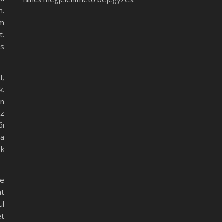
n.
em
t.
és
l,
k.
en
Az
ői
Ha
ok
re
at
ül
et