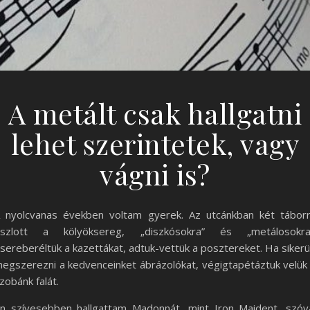
A metált csak hallgatni
lehet szerintetek, vagy
vágni is?
 nyolcvanas években voltam gyerek. Az utcánkban két tábor
szlott a kölyöksereg, „diszkósokra” és „metálosokra
sereberéltük a kazettákat, adtuk-vettük a posztereket. Ha sikerü
egszerezni a kedvenceinket ábrázolókat, végigtapétáztuk velük
zobánk falát.
n szívesebben hallgattam Madonnát, mint Iron Maident, szóv