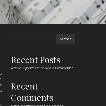
Keresés
Recent Posts
A zene egyszerre senkié és mindenkié
ra
”.
Recent
lt
 a
Comments
al
Nincs megjeleníthető bejegyzés.