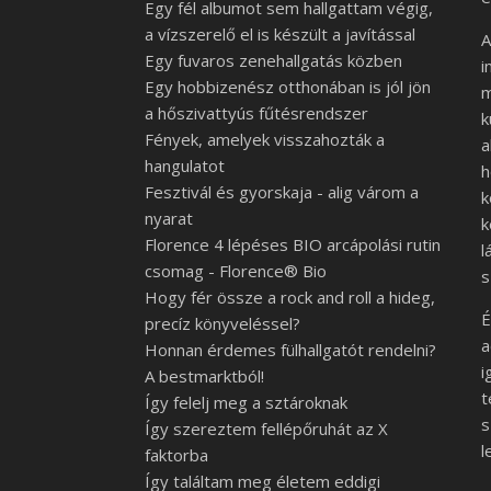
Egy fél albumot sem hallgattam végig,
a vízszerelő el is készült a javítással
A
Egy fuvaros zenehallgatás közben
i
Egy hobbizenész otthonában is jól jön
m
a hőszivattyús fűtésrendszer
k
Fények, amelyek visszahozták a
a
hangulatot
h
Fesztivál és gyorskaja - alig várom a
k
nyarat
k
Florence 4 lépéses BIO arcápolási rutin
l
csomag - Florence® Bio
s
Hogy fér össze a rock and roll a hideg,
É
precíz könyveléssel?
a
Honnan érdemes fülhallgatót rendelni?
i
A bestmarktból!
t
Így felelj meg a sztároknak
s
Így szereztem fellépőruhát az X
l
faktorba
Így találtam meg életem eddigi