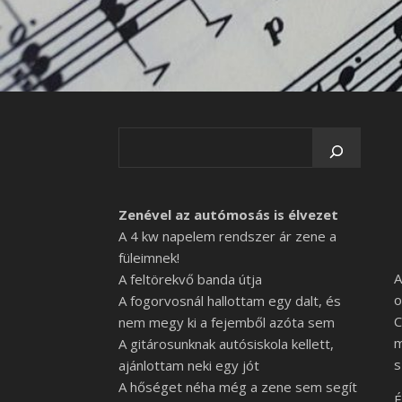
Zenével az autómosás is élvezet
A 4 kw napelem rendszer ár zene a
füleimnek!
A
A feltörekvő banda útja
o
A fogorvosnál hallottam egy dalt, és
C
nem megy ki a fejemből azóta sem
m
A gitárosunknak autósiskola kellett,
s
ajánlottam neki egy jót
A hőséget néha még a zene sem segít
É