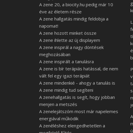
g
A zene 20, a biocity.hu pedig már 10
k
éve az életem része
A zene hallgatás mindig feldobja a
L
napomat!
f
A zene hozott minket össze
t
A zene ihlette az új displayem
k
A zene inspirál a nagy döntések
é
meghozásában
b
A zene inspirált a tanulásra
A zene is bír terápiás hatással, de nem
P
vált fel egy igazi terápiát
A zene mindenkié - ahogy a tanulás is
t
A zene mindig tud segíteni
s
A zenehallgatás is segít, hogy jobban
m
menjen a metszés
j
A zenelejátszóm most már napelemes
A
energiával működik
m
A zenéléshez elengedhetetlen a
ú
megfelelő fűtés