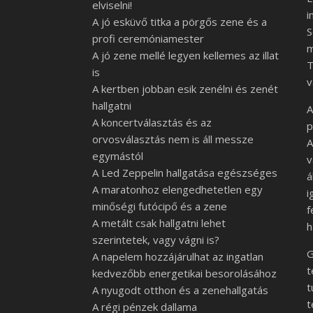
elviselni!
i
A jó esküvő titka a pörgős zene és a
S
profi ceremóniamester
m
A jó zene mellé legyen kellemes az illat
T
is
v
A kertben jobban esik zenélni és zenét
hallgatni
A
A koncertválasztás és az
p
orvosválasztás nem is áll messze
A
egymástól
v
A Led Zeppelin hallgatása egészséges
á
A maratonhoz elengedhetetlen egy
i
minőségi futócipő és a zene
f
A metált csak hallgatni lehet
h
szerintetek, vagy vágni is?
G
A napelem hozzájárulhat az ingatlan
t
kedvezőbb energetikai besorolásához
t
A nyugodt otthon és a zenehallgatás
t
A régi pénzek dallama