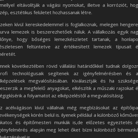
mellyel eltávolítják a vágási nyomokat, illetve a korróziót, ho
zép, esztétikus felületet hozhassanak létre.
zeken kívül kereskedelemmel is foglalkoznak, melegen hengere
urva lemezek is beszerezhetőek náluk. A vállalkozás egyik na
lőnye, hogy bőséges lemezkészletet tartanak, a honlap
észletesen feltüntetve az értékesített lemezek típusait 
éretét.
nnek következtében rövid vállalási határidőkkel tudnak dolgozn
rofi technológusaik segítenek az igényfelmérésben és 
lképzelések megvalósításában. Kiválasztják és ha szükség
eszerzik a megfelelő anyagokat, elkészítik a műszaki rajzokat 
égigkísérik a folyamatot az elképzeléstől a megvalósításig.
z acélvágáson kívül vállalnak még megbízásokat az építőipa
evékenységek körén belül is. ilyenek például a különböző kőműve
akatos és építőmesteri munkák is,de előzetes egyeztetés 
gényfelmérés alapján meg lehet őket bízni különböző bérmunk
lvégzésével is.