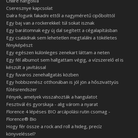
Chilire hangolva
Cseresznye kapcsolat
Dalra fogunk fakadni ettől a nagyméretű cipőbolttól
Egy baj van a rockerekkel: túl sokat isznak
Egy barátomnak egy új dal segített a cégalapításban
Egy családnak sem lehetetlen megtalálni a tökéletes
fényképészt
Egy egészen különleges zenekart láttam a neten
Egy fél albumot sem hallgattam végig, a vízszerelő el is
készült a javítással
Egy fuvaros zenehallgatás közben
Egy hobbizenész otthonában is jól jön a hőszivattyús
fűtésrendszer
Fények, amelyek visszahozták a hangulatot
Fesztivál és gyorskaja - alig várom a nyarat
Florence 4 lépéses BIO arcápolási rutin csomag -
Florence® Bio
Hogy fér össze a rock and roll a hideg, precíz
könyveléssel?