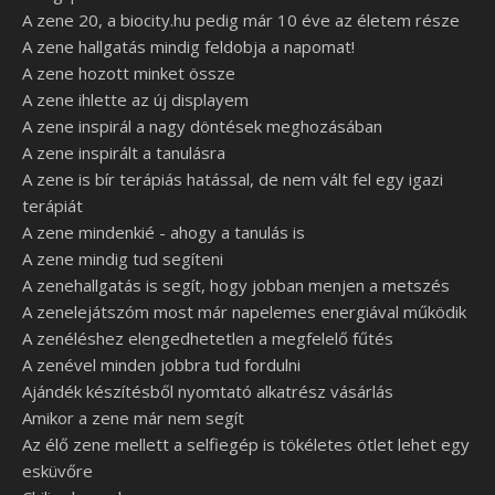
A zene 20, a biocity.hu pedig már 10 éve az életem része
A zene hallgatás mindig feldobja a napomat!
A zene hozott minket össze
A zene ihlette az új displayem
A zene inspirál a nagy döntések meghozásában
A zene inspirált a tanulásra
A zene is bír terápiás hatással, de nem vált fel egy igazi
terápiát
A zene mindenkié - ahogy a tanulás is
A zene mindig tud segíteni
A zenehallgatás is segít, hogy jobban menjen a metszés
A zenelejátszóm most már napelemes energiával működik
A zenéléshez elengedhetetlen a megfelelő fűtés
A zenével minden jobbra tud fordulni
Ajándék készítésből nyomtató alkatrész vásárlás
Amikor a zene már nem segít
Az élő zene mellett a selfiegép is tökéletes ötlet lehet egy
esküvőre