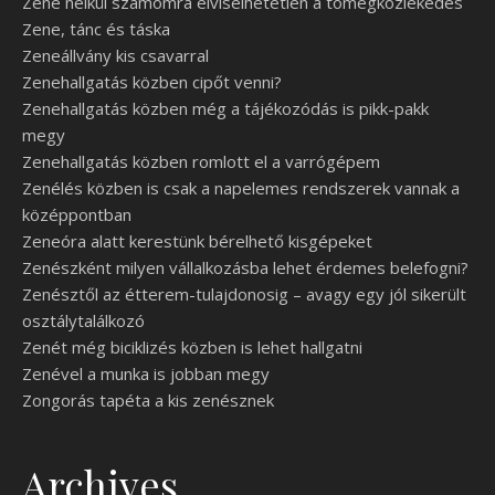
Zene nélkül számomra elviselhetetlen a tömegközlekedés
Zene, tánc és táska
Zeneállvány kis csavarral
Zenehallgatás közben cipőt venni?
Zenehallgatás közben még a tájékozódás is pikk-pakk
megy
Zenehallgatás közben romlott el a varrógépem
Zenélés közben is csak a napelemes rendszerek vannak a
középpontban
Zeneóra alatt kerestünk bérelhető kisgépeket
Zenészként milyen vállalkozásba lehet érdemes belefogni?
Zenésztől az étterem-tulajdonosig – avagy egy jól sikerült
osztálytalálkozó
Zenét még biciklizés közben is lehet hallgatni
Zenével a munka is jobban megy
Zongorás tapéta a kis zenésznek
Archives