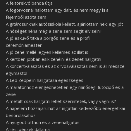
A feltörekvő banda útja
A fogorvosnál hallottam egy dalt, és nem megy ki a
fejemből azóta sem
A gitárosunknak autósiskola kellett, ajánlottam neki egy jót
A hőséget néha még a zene sem segít elviselni!
A jó esküvő titka a pörgős zene és a profi
ceremóniamester
A jó zene mellé legyen kellemes az illat is
A kertben jobban esik zenélni és zenét hallgatni
A koncertválasztás és az orvosválasztás nem is áll messze
egymástól
A Led Zeppelin hallgatása egészséges
A maratonhoz elengedhetetlen egy minőségi futócipő és a
zene
A metált csak hallgatni lehet szerintetek, vagy vágni is?
A napelem hozzájárulhat az ingatlan kedvezőbb energetikai
besorolásához
A nyugodt otthon és a zenehallgatás
A régi pénzek dallama