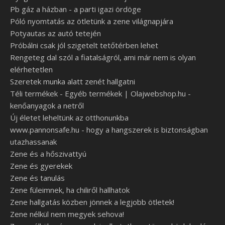
Pb gáz a házban - a parti igazi ördöge
Póló nyomtatás az ötletünk a zene világnapjára
Potyautas az autó tetején
Próbálni csak jól szigetelt tetőtérben lehet
Rengeteg dal szól a fiatalságról, ami már nem is olyan
elérhetetlen
Szeretek munka alatt zenét hallgatni
Téli termékek - Egyéb termékek | Olajwebshop.hu -
kenőanyagok a netről
Új életet leheltünk az otthonunkba
www.pannonsafe.hu - hogy a hangszerek is biztonságban
utazhassanak
Zene és a hőszivattyú
Zene és gyerekek
Zene és tanulás
Zene füleimnek, ha chiliről hallhatok
Zene hallgatás közben jönnek a legjobb ötletek!
Zene nélkül nem megyek sehova!