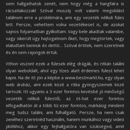
sem hallgathatok zenét, nem hogy még a hangfalra is
rácsatlakozzak! Szóval muszáj volt valami megoldást
találnom erre a problémára, ami egy vezeték nélküli füles
lett. Persze, vehettem volna vezetékeset is, de azokat
sajnos folyamatban gyilkoltam. Vagy bele akadtak valamibe,
vagy sikerült úgy hajtogatnom őket, hogy megtörtek, vagy
elaludtam bennük és dettó… Szóval értitek, nem szeretnek
és én sem rajongok értük.
Itthon viszont ezek a fülesek elég drágák, és ritkán találni
olyan weboldalt, ahol egy tízes alatt érdemes fülest lehet
kapni. Na de itt jön a képbe a www.bestmarkt.hu, egy olyan
web áruház, ami ezek közé a ritka gyöngyszemek közé
tartozik. Itt ugyanis a 3 ezer forintos kevésbé jó minőségű
vezeték nélküli fülestől, az öt-hat ezer forintos
elfogadhatón át a több tíz ezer forintos, márkásig mindent
meg tudsz találni, ami fülhallgató. Persze, ha nem csak
zenéhez szeretnéd használni, hanem munkához vagy videó
játékhoz, akkor egy fejhallgatóra van szükséged, amit