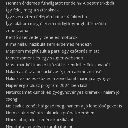
Honnan érdemes fülhallgatót rendelni? A bestmarktból!
Így felelj meg a sztároknak
Így szereztem fellépőruhát az X faktorba
Így találtam meg életem eddigi legmeghatározóbb
zeneszámát
Két fő szenvedély: zene és motorok
Klíma nélkül házibulit sem érdemes rendezni
Majdnem meghiúsult a parti egy csőtörés miatt
Menedzsment és egy szuper webshop
Most már két koncert között is rendelhetünk kanapét
Nálam az ősz a bekuckózásé, nem a kimozdulásé
Nálunk ez az eszköz és a zene kombinációja a gyógyír
Napenergia plusz program 2024-ben kilő!
Natúrkozmetikumok és gyógynövényes krémek - nálam jól
cseng!
Ne csak a zenét hallgasd meg, hanem a jó lehetőségeket is
Nem csak zenélni szoktunk a próbateremben
Nincs jobb, mint zenére kocsikázni
Nyugtató zene és citromfű illóolaj