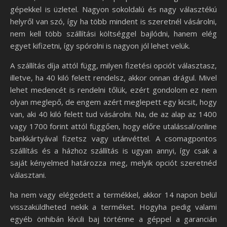
gépekkel is üzletel. Nagyon sokoldalú és nagy választékú
helyről van szó, így ha több mindent is szeretnél vásárolni,
nem kell több szállítási költséggel bajlódni, hanem elég
egyet kifizetni, így spórolni is nagyon jól lehet velük.
A szállítás díja attól függ, milyen fizetési opciót választasz,
illetve, ha 40 kiló felett rendelsz, akkor onnan drágul. Mivel
lehet medencét is rendelni tőlük, ezért gondolom ez nem
olyan meglepő, de engem azért meglepett egy kicsit, hogy
van, aki 40 kiló felett tud vásárolni. Na, de az alap az 1400
vagy 1700 forint attól függően, hogy előre utalással/online
bankkártyával fizetsz vagy utánvéttel. A csomagpontos
szállítás és a házhoz szállítás is ugyan annyi, így csak a
saját kényelmed határozza meg, melyik opciót szeretnéd
választani.
ha nem vagy elégedett a termékkel, akkor 14 napon belül
visszaküldheted nekik a terméket. Hogyha pedig valami
egyéb önhibán kívüli baj történne a géppel a garancián