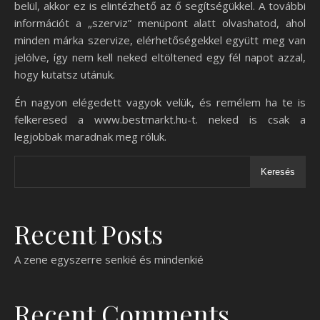
belül, akkor ez is elintézhető az ő segítségükkel. A további
információt a „szerviz” menüpont alatt olvashatod, ahol
minden márka szervize, elérhetőségekkel együtt meg van
jelölve, így nem kell neked eltöltened egy fél napot azzal,
hogy kutatsz utánuk.
Én nagyon elégedett vagyok velük, és remélem ha te is
felkeresed a www.bestmarkt.hu-t. neked is csak a
legjobbak maradnak meg róluk.
Keresés
Recent Posts
A zene egyszerre senkié és mindenkié
Recent Comments