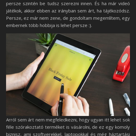
persze szintén be tudsz szerezni innen. És ha már videó
játékok, akkor ebben az irányban sem árt, ha tájékozódsz.
Persze, ez már nem zene, de gondoltam megemlítem, egy
embernek több hobbija is lehet persze :).
Arról sem árt nem megfeledkezni, hogy ugyan itt lehet sok
féle szórakoztató terméket is vásárolni, de ez egy komoly
biznisz, ami szoftverekkel, laptopokkal és még háztartási