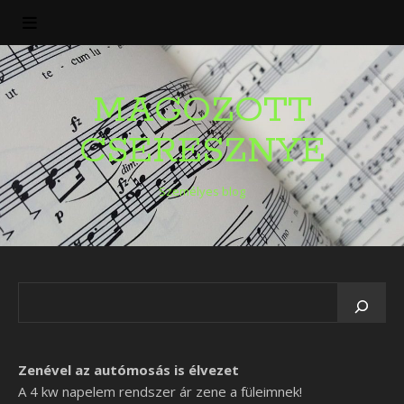
MAGOZOTT
CSERESZNYE
Személyes blog
Zenével az autómosás is élvezet
A 4 kw napelem rendszer ár zene a füleimnek!