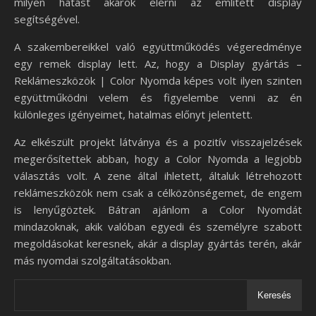
milyen hatást akarok elérni az említett display
segítségével.
A szakembereikkel való együttműködés végeredménye
egy remek display lett. Az, hogy a Display gyártás –
Reklámeszközök | Color Nyomda képes volt ilyen szinten
együttműködni velem és figyelembe venni az én
különleges igényeimet, hatalmas előnyt jelentett.
Az elkészült projekt látványa és a pozitív visszajelzések
megerősítettek abban, hogy a Color Nyomda a legjobb
választás volt. A zene által ihletett, általuk létrehozott
reklámeszközök nem csak a célközönségemet, de engem
is lenyűgöztek. Bátran ajánlom a Color Nyomdát
mindazoknak, akik valóban egyedi és személyre szabott
megoldásokat keresnek, akár a display gyártás terén, akár
más nyomdai szolgáltatásokban.
Keresés