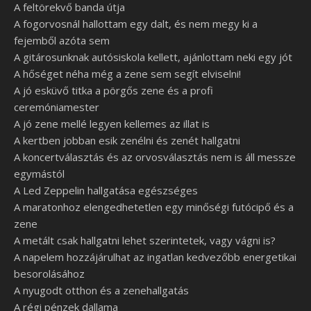
A feltörekvő banda útja
A fogorvosnál hallottam egy dalt, és nem megy ki a
fejemből azóta sem
A gitárosunknak autósiskola kellett, ajánlottam neki egy jót
A hőséget néha még a zene sem segít elviselni!
A jó esküvő titka a pörgős zene és a profi
ceremóniamester
A jó zene mellé legyen kellemes az illat is
A kertben jobban esik zenélni és zenét hallgatni
A koncertválasztás és az orvosválasztás nem is áll messze
egymástól
A Led Zeppelin hallgatása egészséges
A maratonhoz elengedhetetlen egy minőségi futócipő és a
zene
A metált csak hallgatni lehet szerintetek, vagy vágni is?
A napelem hozzájárulhat az ingatlan kedvezőbb energetikai
besorolásához
A nyugodt otthon és a zenehallgatás
A régi pénzek dallama