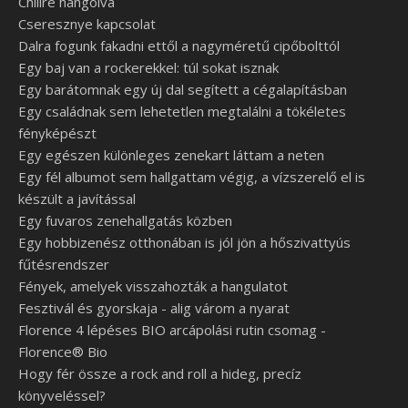
Chilire hangolva
Cseresznye kapcsolat
Dalra fogunk fakadni ettől a nagyméretű cipőbolttól
Egy baj van a rockerekkel: túl sokat isznak
Egy barátomnak egy új dal segített a cégalapításban
Egy családnak sem lehetetlen megtalálni a tökéletes
fényképészt
Egy egészen különleges zenekart láttam a neten
Egy fél albumot sem hallgattam végig, a vízszerelő el is
készült a javítással
Egy fuvaros zenehallgatás közben
Egy hobbizenész otthonában is jól jön a hőszivattyús
fűtésrendszer
Fények, amelyek visszahozták a hangulatot
Fesztivál és gyorskaja - alig várom a nyarat
Florence 4 lépéses BIO arcápolási rutin csomag -
Florence® Bio
Hogy fér össze a rock and roll a hideg, precíz
könyveléssel?