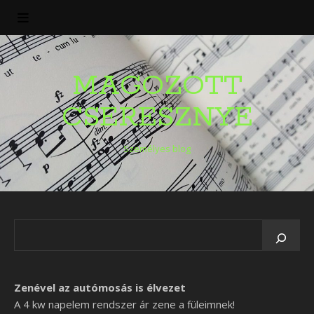
MAGOZOTT
CSERESZNYE
Személyes blog
Zenével az autómosás is élvezet
A 4 kw napelem rendszer ár zene a füleimnek!