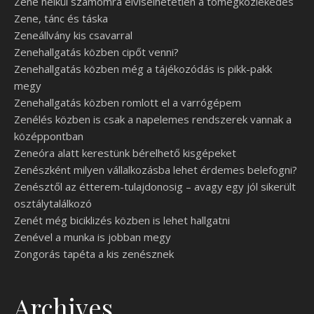
Zene nélkül számomra elviselhetetlen a tömegközlekedés
Zene, tánc és táska
Zeneállvány kis csavarral
Zenehallgatás közben cipőt venni?
Zenehallgatás közben még a tájékozódás is pikk-pakk
megy
Zenehallgatás közben romlott el a varrógépem
Zenélés közben is csak a napelemes rendszerek vannak a
középpontban
Zeneóra alatt kerestünk bérelhető kisgépeket
Zenészként milyen vállalkozásba lehet érdemes belefogni?
Zenésztől az étterem-tulajdonosig – avagy egy jól sikerült
osztálytalálkozó
Zenét még biciklizés közben is lehet hallgatni
Zenével a munka is jobban megy
Zongorás tapéta a kis zenésznek
Archives