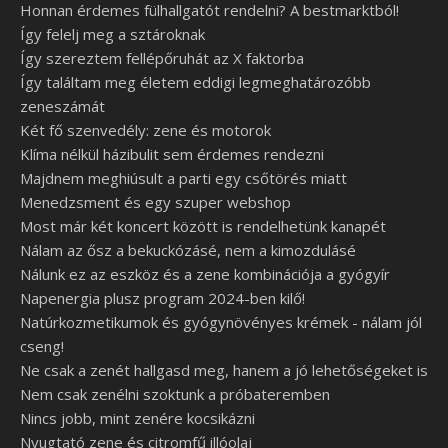
Honnan érdemes fülhallgatót rendelni? A bestmarktból!
Így felelj meg a sztároknak
Így szereztem fellépőruhát az X faktorba
Így találtam meg életem eddigi legmeghatározóbb
zeneszámát
Két fő szenvedély: zene és motorok
Klíma nélkül házibulit sem érdemes rendezni
Majdnem meghiúsult a parti egy csőtörés miatt
Menedzsment és egy szuper webshop
Most már két koncert között is rendelhetünk kanapét
Nálam az ősz a bekuckózásé, nem a kimozdulásé
Nálunk ez az eszköz és a zene kombinációja a gyógyír
Napenergia plusz program 2024-ben kilő!
Natúrkozmetikumok és gyógynövényes krémek - nálam jól
cseng!
Ne csak a zenét hallgasd meg, hanem a jó lehetőségeket is
Nem csak zenélni szoktunk a próbateremben
Nincs jobb, mint zenére kocsikázni
Nyugtató zene és citromfű illóolaj