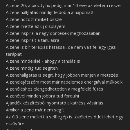
A zene 20, a biocity.hu pedig már 10 éve az életem része
A zene hallgatás mindig feldobja a napomat!
A zene hozott minket össze
A zene ihlette az új displayem
A zene inspirál a nagy döntések meghozásában
A zene inspirált a tanulásra
A zene is bír terápiás hatással, de nem vált fel egy igazi
terápiát
A zene mindenkié - ahogy a tanulás is
A zene mindig tud segíteni
A zenehallgatás is segít, hogy jobban menjen a metszés
A zenelejátszóm most már napelemes energiával működik
A zenéléshez elengedhetetlen a megfelelő fűtés
A zenével minden jobbra tud fordulni
Ajándék készítésből nyomtató alkatrész vásárlás
Amikor a zene már nem segít
Az élő zene mellett a selfiegép is tökéletes ötlet lehet egy
esküvőre