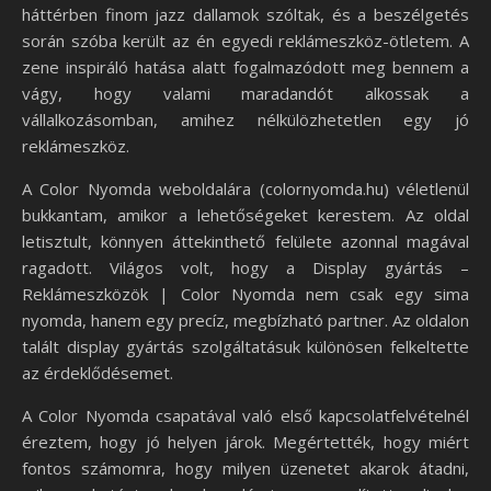
háttérben finom jazz dallamok szóltak, és a beszélgetés
során szóba került az én egyedi reklámeszköz-ötletem. A
zene inspiráló hatása alatt fogalmazódott meg bennem a
vágy, hogy valami maradandót alkossak a
vállalkozásomban, amihez nélkülözhetetlen egy jó
reklámeszköz.
A Color Nyomda weboldalára (colornyomda.hu) véletlenül
bukkantam, amikor a lehetőségeket kerestem. Az oldal
letisztult, könnyen áttekinthető felülete azonnal magával
ragadott. Világos volt, hogy a Display gyártás –
Reklámeszközök | Color Nyomda nem csak egy sima
nyomda, hanem egy precíz, megbízható partner. Az oldalon
talált display gyártás szolgáltatásuk különösen felkeltette
az érdeklődésemet.
A Color Nyomda csapatával való első kapcsolatfelvételnél
éreztem, hogy jó helyen járok. Megértették, hogy miért
fontos számomra, hogy milyen üzenetet akarok átadni,