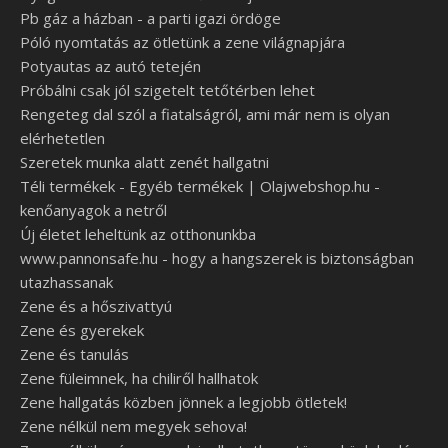
Pb gáz a házban - a parti igazi ördöge
Póló nyomtatás az ötletünk a zene világnapjára
Potyautas az autó tetején
Próbálni csak jól szigetelt tetőtérben lehet
Rengeteg dal szól a fiatalságról, ami már nem is olyan
elérhetetlen
Szeretek munka alatt zenét hallgatni
Téli termékek - Egyéb termékek | Olajwebshop.hu -
kenőanyagok a netről
Új életet leheltünk az otthonunkba
www.pannonsafe.hu - hogy a hangszerek is biztonságban
utazhassanak
Zene és a hőszivattyú
Zene és gyerekek
Zene és tanulás
Zene füleimnek, ha chiliről hallhatok
Zene hallgatás közben jönnek a legjobb ötletek!
Zene nélkül nem megyek sehova!